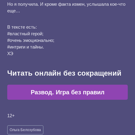
Но я получила. И кроме факта измен, услышала кое-что
еще…
В тексте есть:
#властный герой;
#очень эмоционально;
#интриги и тайны.
ХЭ
Читать онлайн без сокращений
Развод. Игра без правил
12+
Метки
Ольга Белозубова
записи: