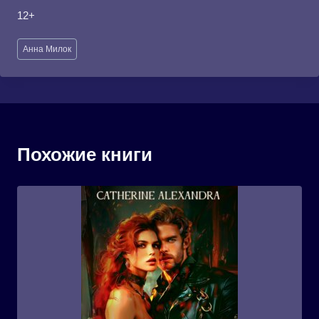
12+
Метки
Анна Милок
записи:
Похожие книги