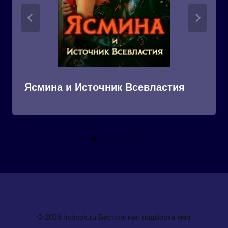
Ясмина и Источник Всевластия
© 2026 hsbook.ru Бесплатная подборка книг