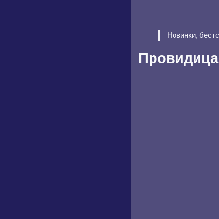
Новинки, бест
Провидица.