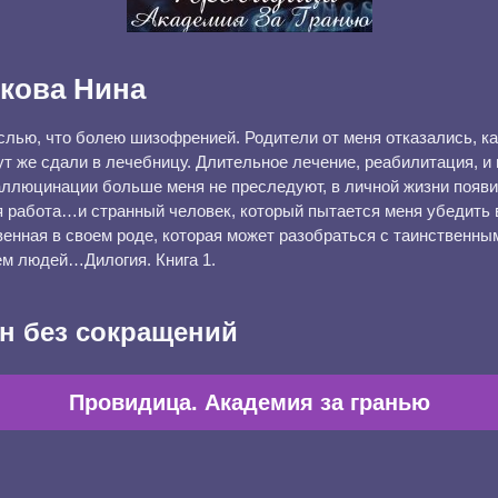
кова Нина
слью, что болею шизофренией. Родители от меня отказались, ка
ут же сдали в лечебницу. Длительное лечение, реабилитация, и
аллюцинации больше меня не преследуют, в личной жизни появил
я работа…и странный человек, который пытается меня убедить в
венная в своем роде, которая может разобраться с таинственны
м людей…Дилогия. Книга 1.
н без сокращений
Провидица. Академия за гранью