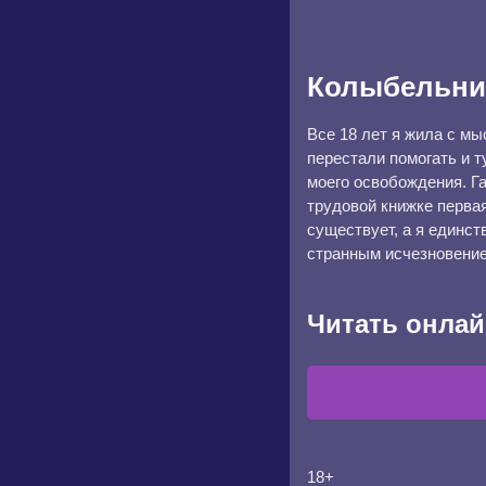
Колыбельни
Все 18 лет я жила с мы
перестали помогать и т
моего освобождения. Г
трудовой книжке перва
существует, а я единст
странным исчезновение
Читать онлай
18+