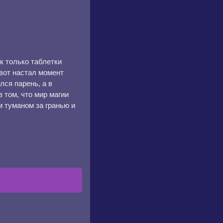
к только таблетки
 вот настал момент
ся парень, а в
 том, что мир магии
м туманом за гранью и