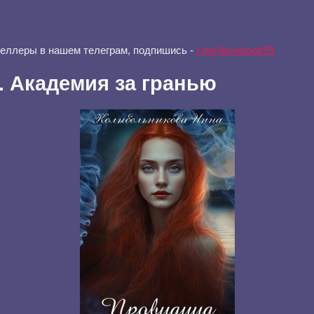
селлеры в нашем телеграм, подпишись -
t.me/ilovebook99
 Академия за гранью