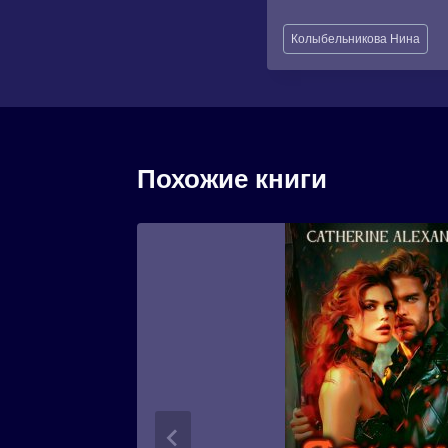
Метки
Колыбельникова Нина
записи:
Похожие книги