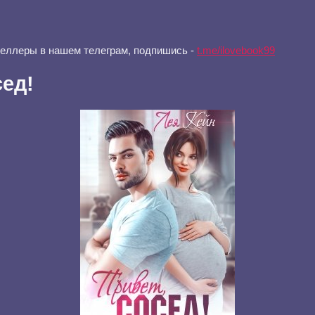
селлеры в нашем телеграм, подпишись -
t.me/ilovebook99
сед!