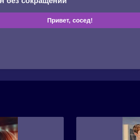
н без сокращений
Привет, сосед!