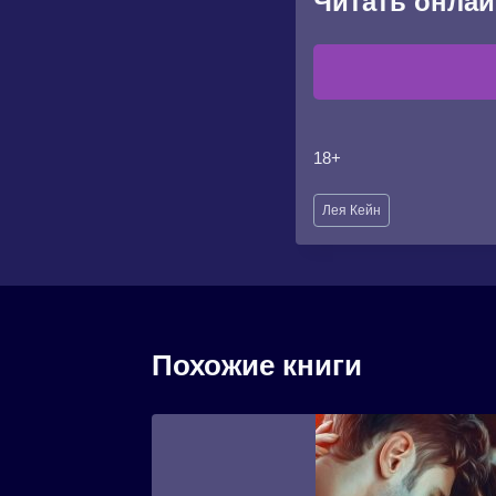
Читать онлай
18+
Метки
Лея Кейн
записи:
Похожие книги