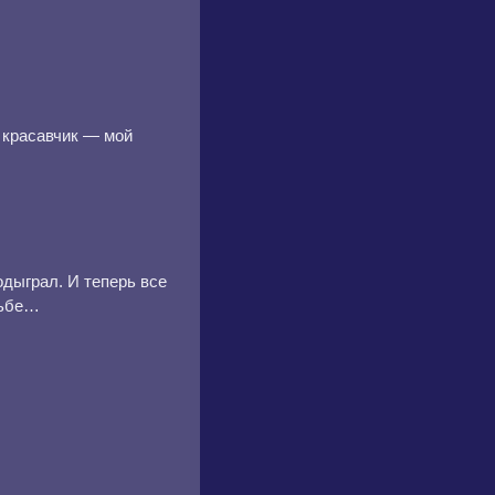
 красавчик — мой
одыграл. И теперь все
дьбе…