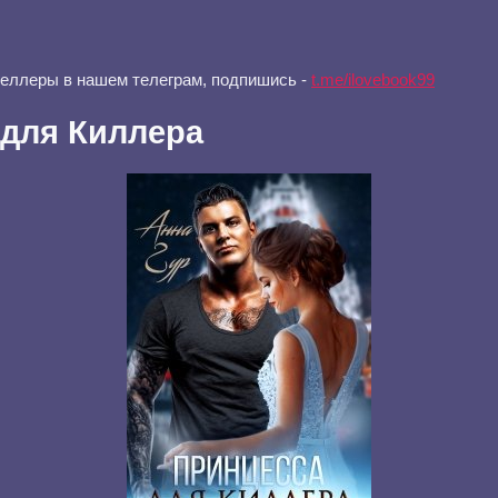
селлеры в нашем телеграм, подпишись -
t.me/ilovebook99
 для Киллера