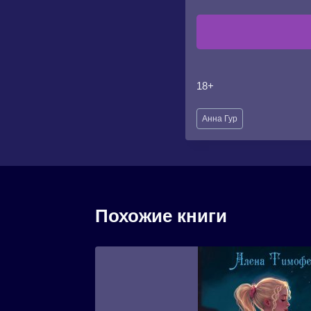
18+
Метки
Анна Гур
записи:
Похожие книги