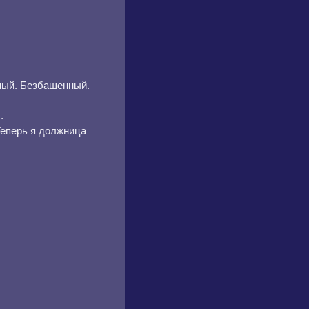
ный. Безбашенный.
.
Теперь я должница