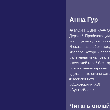
Анна Гур
❤️ МОЯ НОВИНКА❤️ ОН 
Дерзкий. Пробивающий 
⚜️Я — дочь одного из 
Я оказалась в безвыхо
киллера, который впра
#альтернативная реаль
#жестокий герой без то
#своенравная героиня
#детальные сцены секс
#Насилия нет!
#Однотомник. ХЭ!
#Буктрейлер ↑
Читать онлай