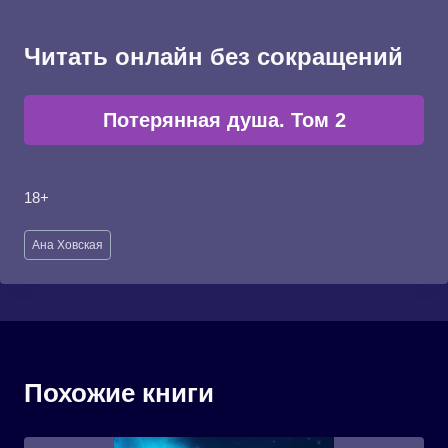
Читать онлайн без сокращений
Потерянная душа. Том 2
18+
Метки
Ана Ховская
записи:
Похожие книги