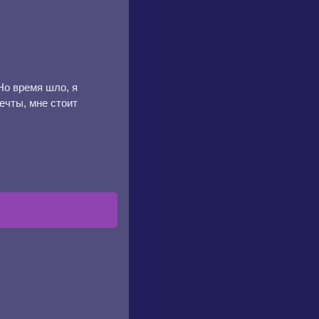
Но время шло, я
ечты, мне стоит