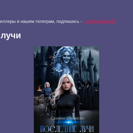
селлеры в нашем телеграм, подпишись -
t.me/ilovebook99
 лучи