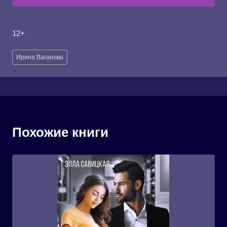
12+
Метки
Ирина Ваганова
записи:
Похожие книги