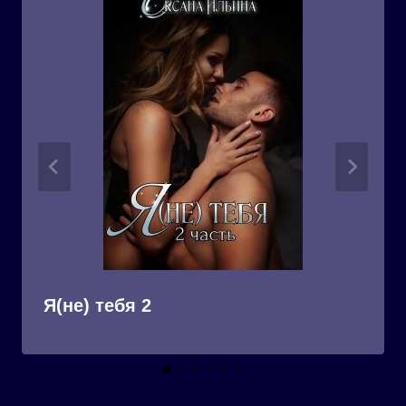
Я(не) тебя 2