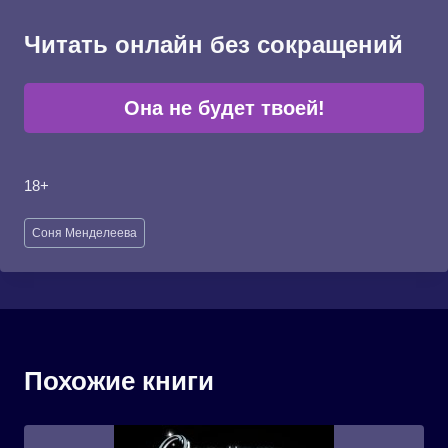
Читать онлайн без сокращений
Она не будет твоей!
18+
Метки
Соня Менделеева
записи:
Похожие книги