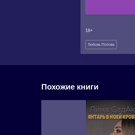
18+
Метки
Любовь Попова
записи:
Похожие книги