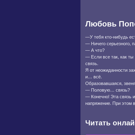
Любовь Поп
—У тебя кто-нибудь е
— Ничего серьезного, п
— А что?
— Если все так, как ты
связь.
Я от неожиданности за
и… всё.
Образовавшаяся, звеня
— Половую… связь?
— Конечно! Эта связь и
напряжение. При этом 
Читать онлай