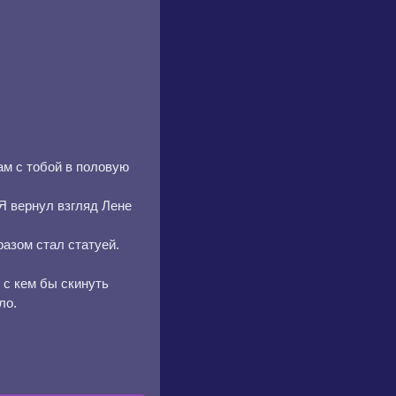
ам с тобой в половую
Я вернул взгляд Лене
разом стал статуей.
 с кем бы скинуть
ло.