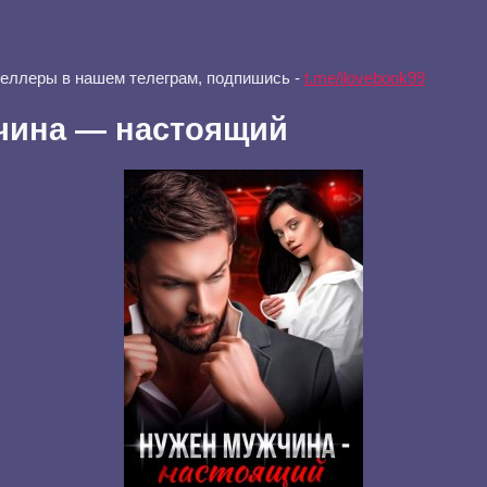
селлеры в нашем телеграм, подпишись -
t.me/ilovebook99
чина — настоящий