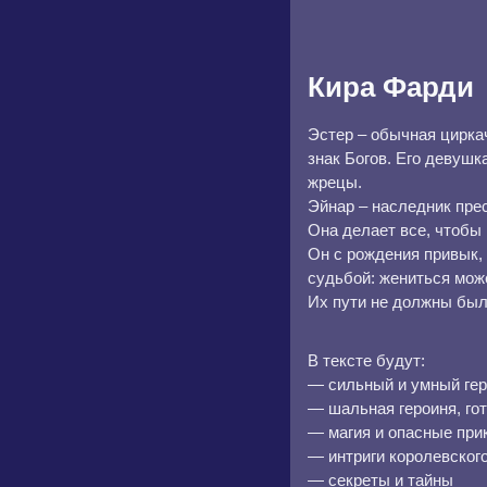
Кира Фарди
Эстер – обычная циркач
знак Богов. Его девушк
жрецы.
Эйнар – наследник пре
Она делает все, чтобы
Он с рождения привык, 
судьбой: жениться мож
Их пути не должны был
В тексте будут:
— сильный и умный ге
— шальная героиня, гот
— магия и опасные пр
— интриги королевског
— секреты и тайны