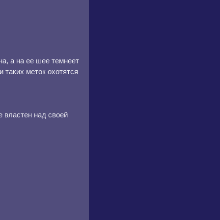
а, а на ее шее темнеет
и таких меток охотятся
е властен над своей