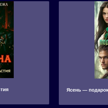
стия
Ясень — подарок