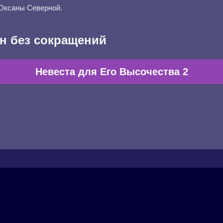
Оксаны Северной.
н без сокращений
Невеста для Его Высочества 2