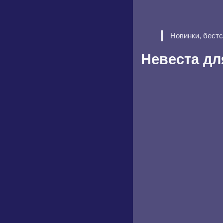
Новинки, бест
Невеста дл