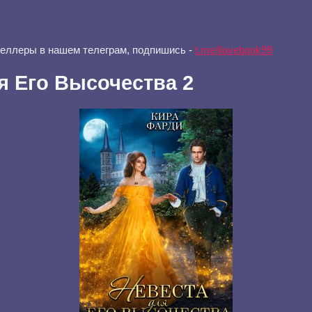
селлеры в нашем телеграм, подпишись -
t.me/ilovebook99
я Его Высочества 2