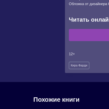
Обложка от дизайнера 
Читать онлай
12+
Метки
Кира Фарди
записи:
Похожие книги