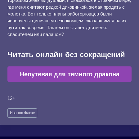
торгашом живыми душами, я оказалась в странном мире,
где меня считают редкой диковинкой, желая продать с
молотка. Вот только планы работорговцев были
испорчены циничным незнакомцем, оказавшимся на их
пути так вовремя. Так кем он станет для меня:
спасителем или палачом?
Читать онлайн без сокращений
Непутевая для темного дракона
12+
Метки
Иванна Флокс
записи: