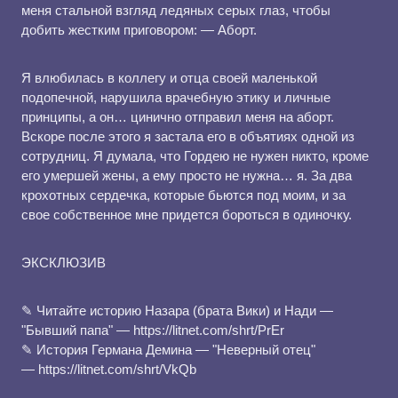
меня стальной взгляд ледяных серых глаз, чтобы
добить жестким приговором: — Аборт.
Я влюбилась в коллегу и отца своей маленькой
подопечной, нарушила врачебную этику и личные
принципы, а он… цинично отправил меня на аборт.
Вскоре после этого я застала его в объятиях одной из
сотрудниц. Я думала, что Гордею не нужен никто, кроме
его умершей жены, а ему просто не нужна… я. За два
крохотных сердечка, которые бьются под моим, и за
свое собственное мне придется бороться в одиночку.
ЭКСКЛЮЗИВ
✎ Читайте историю Назара (брата Вики) и Нади —
"Бывший папа" — https://litnet.com/shrt/PrEr
✎ История Германа Демина — "Неверный отец"
— https://litnet.com/shrt/VkQb