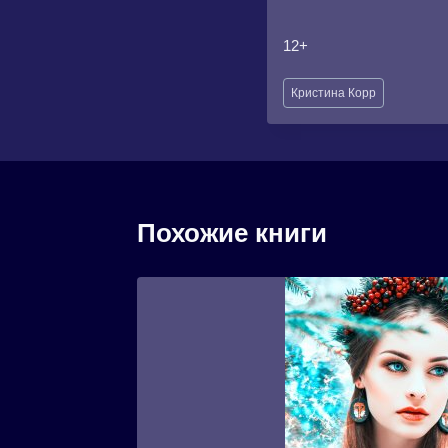
12+
Метки
Кристина Корр
записи:
Похожие книги