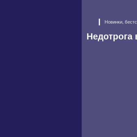
Новинки, бест
Недотрога 