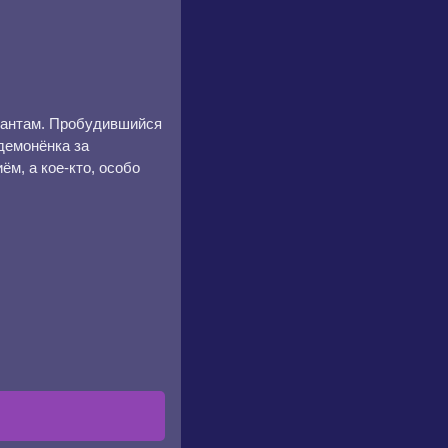
мантам. Пробудившийся
демонёнка за
м, а кое-кто, особо