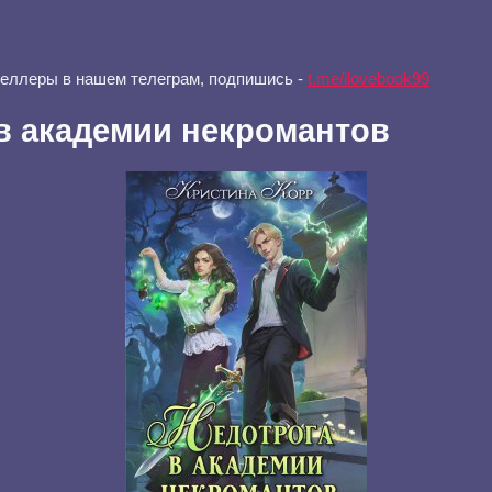
селлеры в нашем телеграм, подпишись -
t.me/ilovebook99
в академии некромантов