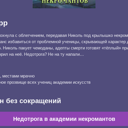
рр
охнула с облегчением, передавая Николь под крылышко некро
анс избавиться от проблемной ученицы, скрывающей характер 
 Николь пакует чемоданы, адепты смерти готовят «тёплый» приё
орил на неё. Недотрога? Не на ту напали…
, местами мрачно
ое прозвище всех учениц академии искусств
н без сокращений
Недотрога в академии некромантов