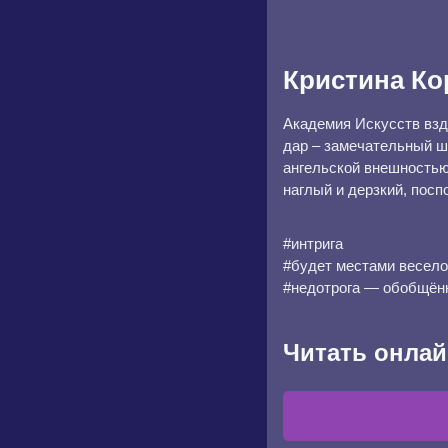
Кристина Ко
Академия Искусств взд
дар – замечательный ш
ангельской внешностью.
наглый и дерзкий, посп
#интрига
#будет местами весело
#недотрога — обобщённ
Читать онлай