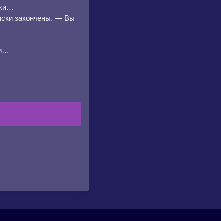
ски…
иски закончены. — Вы
ми…