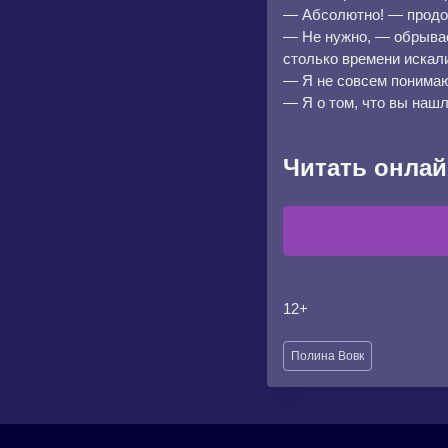
— Абсолютно! — продол
— Не нужно, — обрывае
столько времени искал
— Я не совсем понимаю
— Я о том, что вы наш
Читать онлай
12+
Метки
Полина Вовк
записи: