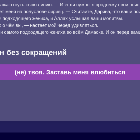
жаю гнуть свою линию. — И если нужно, я продолжу свои пои
т меня на полуслове сириец. — Считайте, Дарина, что ваши по
и подходящего жениха, и Аллах услышал ваши молитвы.
 о чём вы, — настаёт мой черёд удивляться.
ли самого подходящего жениха во всём Дамаске. И он перед ва
н без сокращений
(не) твоя. Заставь меня влюбиться