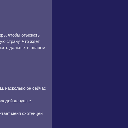
перь, чтобы отыскать
ую страну. Что ждёт
 жить дальше в полном
.
м, насколько он сейчас
олодой девушке
читает меня охотницей