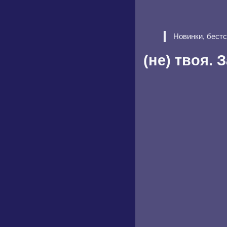
Новинки, бест
(не) твоя.