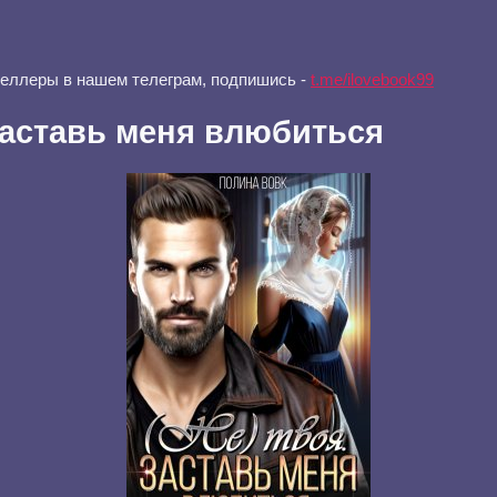
селлеры в нашем телеграм, подпишись -
t.me/ilovebook99
 Заставь меня влюбиться