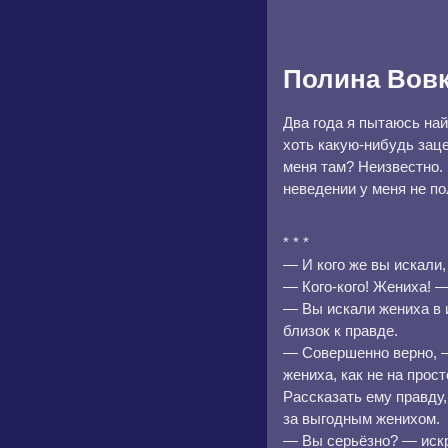
Полина Вов
Два года я пытаюсь най
хоть какую-нибудь заце
меня там? Неизвестно.
неведении у меня не по
* * *
— И кого же вы искали
— Кого-кого! Жениха! —
— Вы искали жениха в 
близок к правде.
— Совершенно верно, —
жениха, как не на прос
Рассказать ему правду,
за выгодным женихом.
— Вы серьёзно? — искр