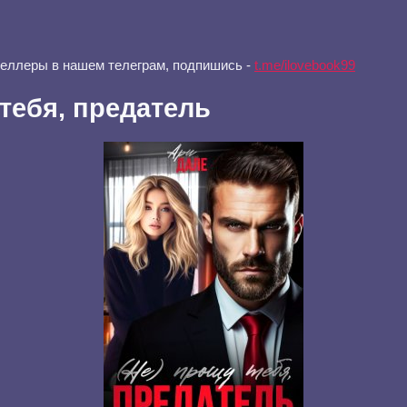
селлеры в нашем телеграм, подпишись -
t.me/ilovebook99
 тебя, предатель