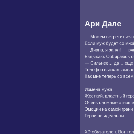
Ари Дале
— Можем встретиться п
Если муж будет со мной
— Диана, я занят! — ря
Вздыхаю. Собираюсь о
— Сильнее… да… еще… —
Телефон выскальзывает
Как мне теперь со всем
___
Измена мужа
Жесткий, властный гер
Очень сложные отноше
Эмоции на самой грани
Герои не идеальны
ХЭ обязателен. Вот тол