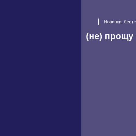
Новинки, бест
(не) прощу