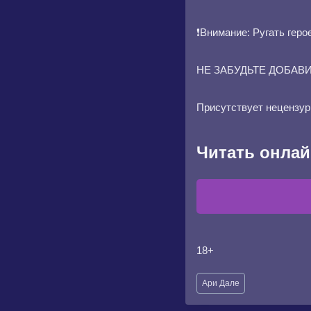
❗️Внимание: Ругать геро
НЕ ЗАБУДЬТЕ ДОБАВИ
Присутствует нецензур
Читать онлай
18+
Метки
Ари Дале
записи: