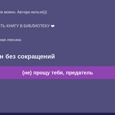
ев можно. Автора нельзя)))
ТЬ КНИГУ В БИБЛИОТЕКУ ❤️
ная лексика
н без сокращений
(не) прощу тебя, предатель