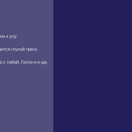
н к уху.
ется глухой треск.
 тобой. Госпо-о-о-ди.