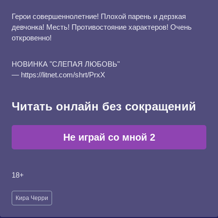
Герои совершеннолетние! Плохой парень и дерзкая
девчонка! Месть! Противостояние характеров! Очень
откровенно!
НОВИНКА "СЛЕПАЯ ЛЮБОВЬ"
— https://litnet.com/shrt/PrxX
Читать онлайн без сокращений
Не играй со мной 2
18+
Метки
Кира Черри
записи: