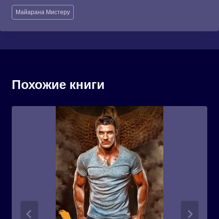
Метки
Майарана Мистеру
записи:
Похожие книги