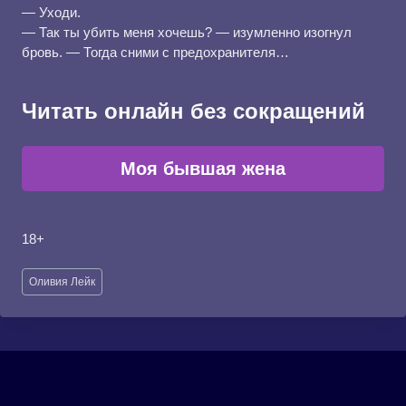
— Уходи.
— Так ты убить меня хочешь? — изумленно изогнул
бровь. — Тогда сними с предохранителя…
Читать онлайн без сокращений
Моя бывшая жена
18+
Метки
Оливия Лейк
записи: