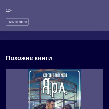
12+
Метки
Никита Киров
записи:
Похожие книги