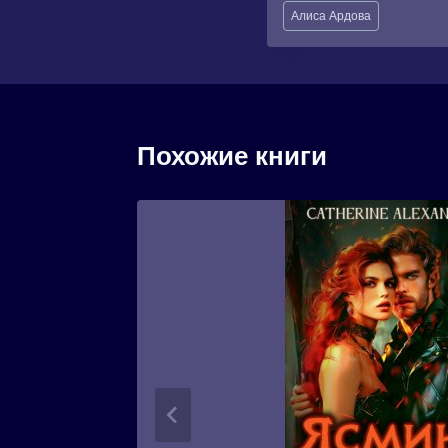
Метки
Алиса Ардова
записи:
Похожие книги