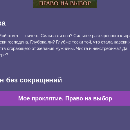
ва
Мой ответ — ничего. Сильна ли она? Сильнее разъяренного къора
ки господина. Глубока ли? Глубже тоски той, что стала навеки
ятв сгорающего от желания мужчины. Чиста и неистребима? Да! 
ере?
н без сокращений
Мое проклятие. Право на выбор