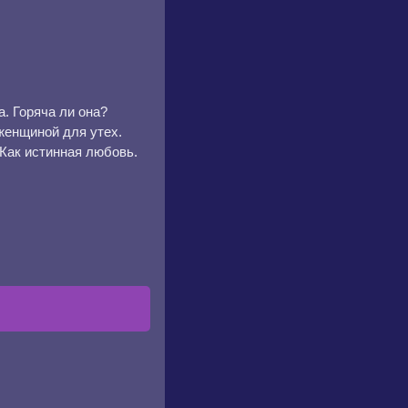
. Горяча ли она?
 женщиной для утех.
Как истинная любовь.