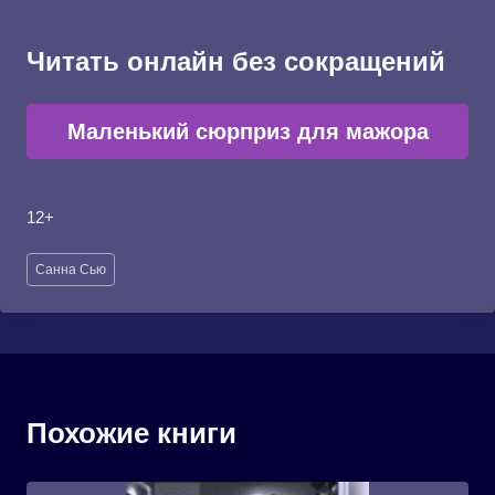
Читать онлайн без сокращений
Маленький сюрприз для мажора
12+
Метки
Санна Сью
записи:
Похожие книги