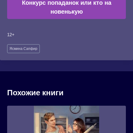
Конкурс попаданок или кто на
новенькую
12+
Метки
Ясмина Сапфир
записи:
Похожие книги