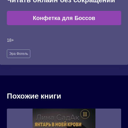
Конфетка для Боссов
18+
Метки
Эра Фогель
записи:
Похожие книги