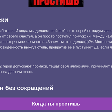
ски
баться. И когда мы делаем свой выбор, то порой не задумывае
 от своего счастья, а он просто поступил по-мужски. Между на
и повторяемое как мантра «Зачем ты это сделал(а)?». Можно ли 
убеждённость выжгут степь, превратив её в пустыню? Да, если
: герои допускают промахи, тешат себя иллюзиями, причиняют д
нова даёт им шанс.
н без сокращений
Когда ты простишь