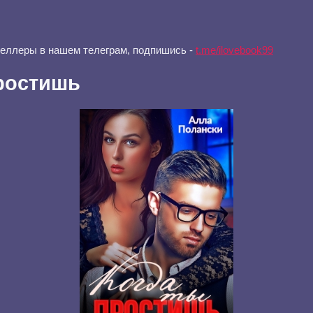
селлеры в нашем телеграм, подпишись -
t.me/ilovebook99
ростишь