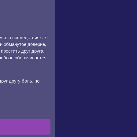
мся о последствиях. Я
ми обманутое доверие,
простить друг друга,
 любовь оборачивается
руг другу боль, но