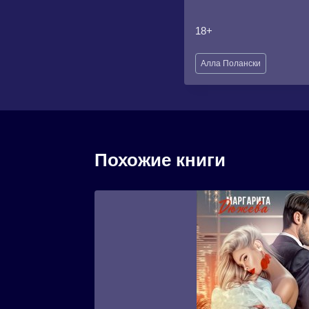
18+
Метки
Алла Полански
записи:
Похожие книги