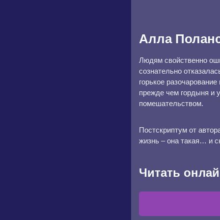
Алла Полан
Людям свойственно оши
сознательно отказалась
горькое разочарование 
прежде чем гордыня и 
помешательством.
Постскриптум от автора
жизнь – она такая… и с
Читать онлай