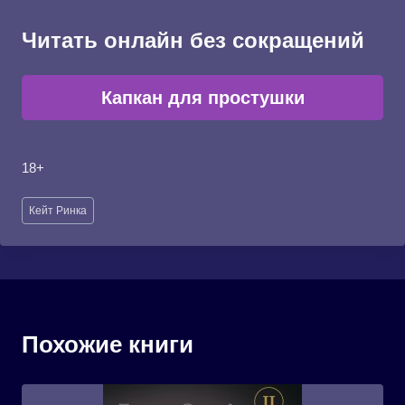
Читать онлайн без сокращений
Капкан для простушки
18+
Метки
Кейт Ринка
записи:
Похожие книги