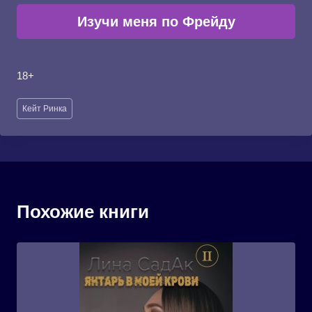
Изучи меня по Фрейду
18+
Метки
Кейт Ринка
записи:
Похожие книги