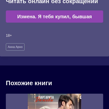
Читать онлайн без сокращений
Измена. Я тебя купил, бывшая
18+
Метки
Анна Арно
записи:
Похожие книги