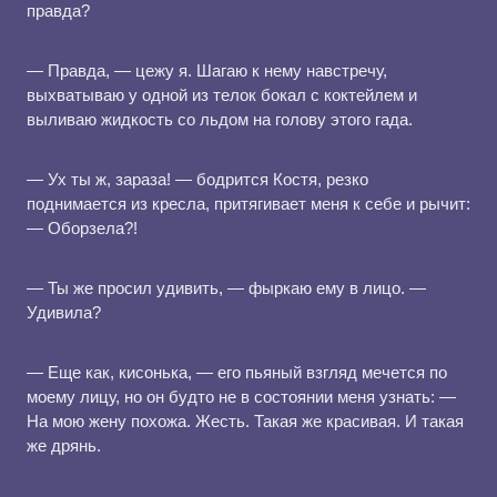
правда?
— Правда, — цежу я. Шагаю к нему навстречу,
выхватываю у одной из телок бокал с коктейлем и
выливаю жидкость со льдом на голову этого гада.
— Ух ты ж, зараза! — бодрится Костя, резко
поднимается из кресла, притягивает меня к себе и рычит:
— Оборзела?!
— Ты же просил удивить, — фыркаю ему в лицо. —
Удивила?
— Еще как, кисонька, — его пьяный взгляд мечется по
моему лицу, но он будто не в состоянии меня узнать: —
На мою жену похожа. Жесть. Такая же красивая. И такая
же дрянь.