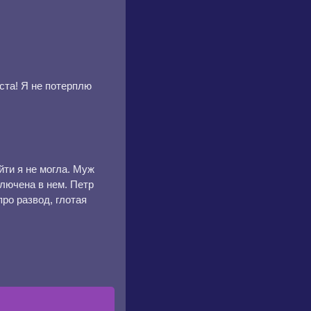
ста! Я не потерплю
йти я не могла. Муж
ключена в нем. Петр
про развод, глотая