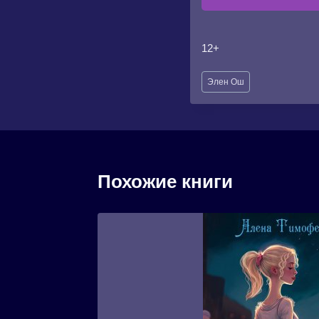
12+
Метки
Элен Ош
записи:
Похожие книги