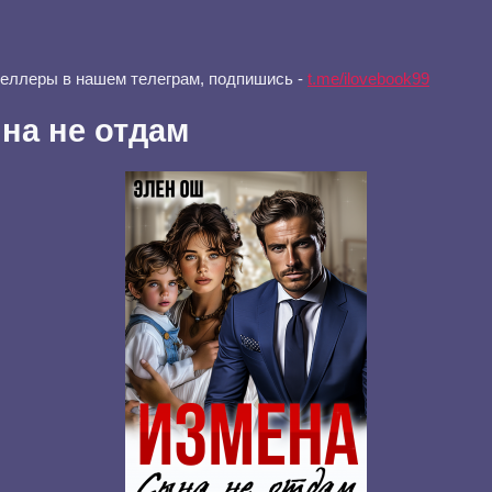
селлеры в нашем телеграм, подпишись -
t.me/ilovebook99
на не отдам