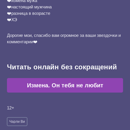
❤️измена мужа
❤️настоящий мужчина
❤️разница в возрасте
❤️ХЭ
Дорогие мои, спасибо вам огромное за ваши звездочки и
комментарии❤️
Читать онлайн без сокращений
Измена. Он тебя не любит
12+
Метки
Чарли Ви
записи: