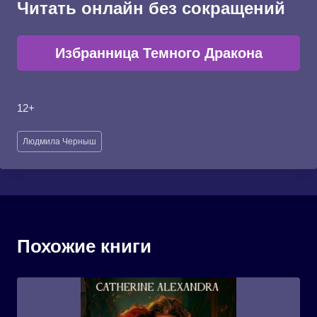
Читать онлайн без сокращений
Избранница Темного Дракона
12+
Метки
Людмила Черныш
записи:
Похожие книги