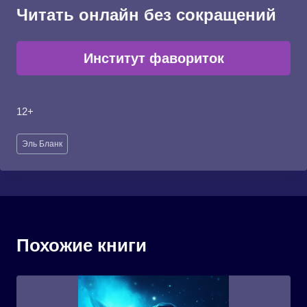
Читать онлайн без сокращений
Институт фавориток
12+
Метки
Эль Бланк
записи:
Похожие книги