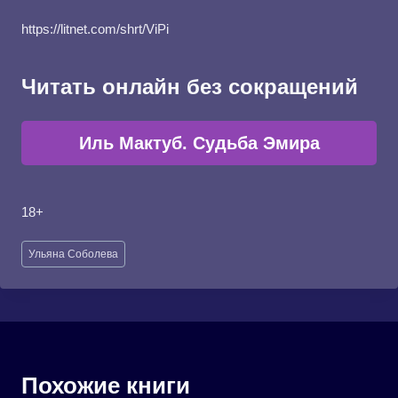
https://litnet.com/shrt/ViPi
Читать онлайн без сокращений
Иль Мактуб. Судьба Эмира
18+
Метки
Ульяна Соболева
записи:
Похожие книги