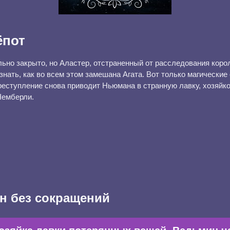
ёпот
ьно закрыто, но Аластер, отстраненный от расследования коро
знать, как во всем этом замешана Агата. Вот только магические
реступление снова приводит Ньюмана в странную лавку, хозяйко
Чемберли.
н без сокращений