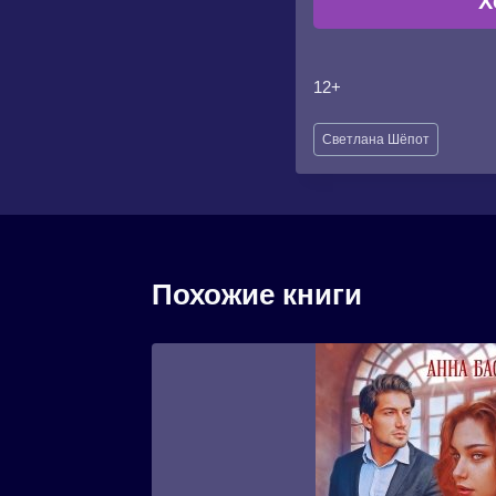
Х
12+
Метки
Светлана Шёпот
записи:
Похожие книги