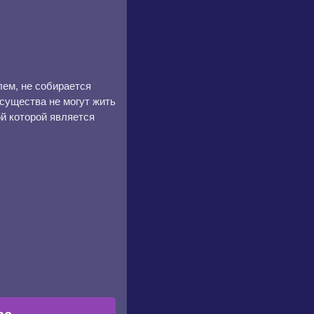
лем, не собирается
 существа не могут жить
й которой является