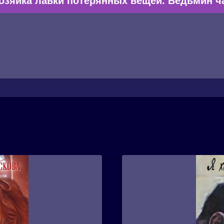
озяйка лавки потерянных вещей. Ведьмин ч