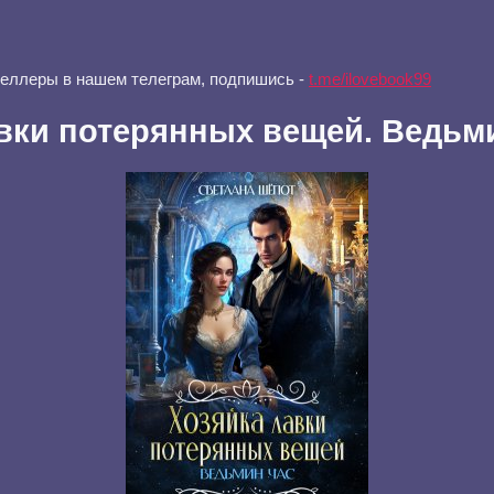
селлеры в нашем телеграм, подпишись -
t.me/ilovebook99
вки потерянных вещей. Ведьм