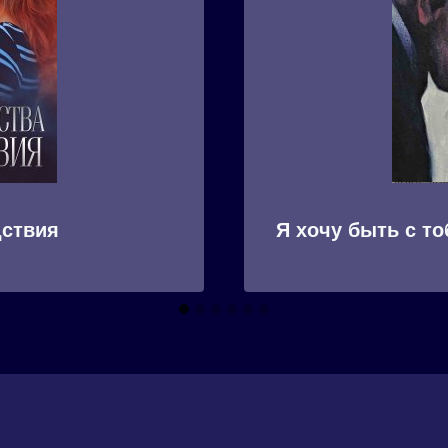
дствия
Я хочу быть с то