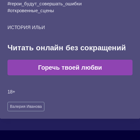
#герои_будут_совершать_ошибки
#откровенные_сцены
ИСТОРИЯ ИЛЬИ
Читать онлайн без сокращений
Горечь твоей любви
18+
Метки
Валерия Иванова
записи: