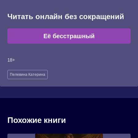
Читать онлайн без сокращений
Её бесстрашный
18+
Метки
Пелевина Катерина
записи:
Похожие книги