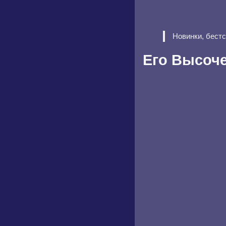
Новинки, бест
Его Высоче