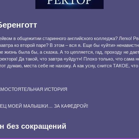
еренготт
ейвом в общежитии старинного английского колледжа? Легко! Рв
завтра ко второй паре? В этом – вся я. Еще бы «уйти» ненавистн
жизнь была бы, а сказка. А то цепляется, гад, проходу не дает
ектора! Да такой, что завтра «уйдут»! Плохо только, что сама 
тот думаю, места себе не нахожу. А как усну, снится ТАКОЕ, что
САМОСТОЯТЕЛЬНАЯ ИСТОРИЯ
ТЕЦ МОЕЙ МАЛЫШКИ… ЗА КАФЕДРОЙ!
н без сокращений