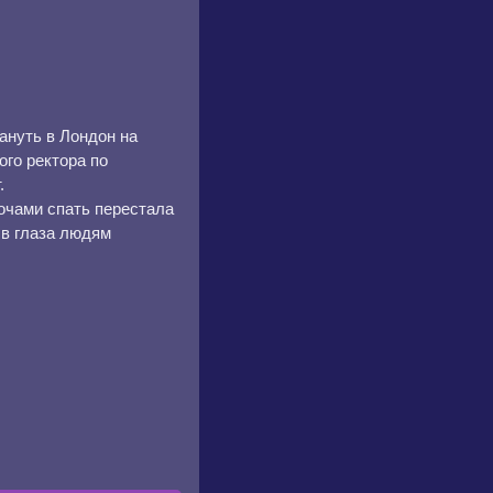
ануть в Лондон на
ого ректора по
.
ночами спать перестала
 в глаза людям