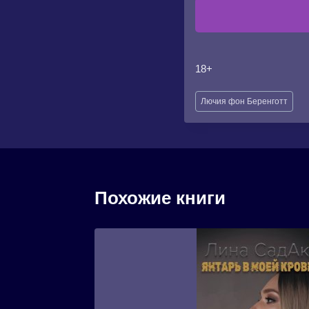
18+
Метки
Лючия фон Беренготт
записи:
Похожие книги