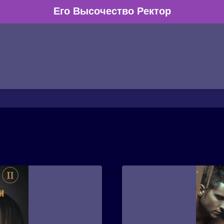
Его Высочество Ректор