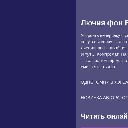
Лючия фон Б
Устроить вечеринку с р
попутке и вернуться на
дисциплине… вообще не 
И тут… Компромат! На р
– все про комппромат э
смотреть стыдно.
ОДНОТОМНИК! ХЭ! 
НОВИНКА АВТОРА: О
Читать онлай