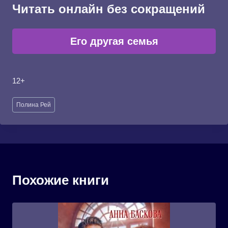
Читать онлайн без сокращений
Его другая семья
12+
Метки
Полина Рей
записи:
Похожие книги