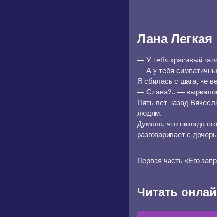
Лана Легкая
— У тебя красивый гал
— А у тебя симпатичны
Я сбилась с шага, не в
— Слава?.. — вырвалос
Пять лет назад Вячесла
людям.
Думала, что никогда ег
разговаривает с дочерь
Первая часть «Его запре
Читать онлай