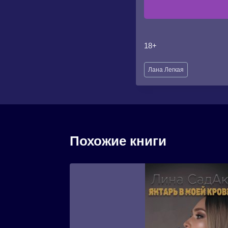
18+
Метки
Лана Легкая
записи:
Похожие книги