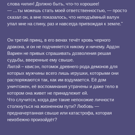
слова «или»! Должно быть, что-то хорошее!
— …ты можешь стать моей ответственностью, — просто
сказал он, а мне показалось, что неподъёмный валун
упал мне на спину, раз и навсегда пригвождая к земле."
Он третий принц, в его венах течёт кровь черного
дракона, и он не подчиняется никому и ничему. Ардэн
Вариен не привык спрашивать дозволения решая
судьбы, вверенные ему свыше.
Лилэй – квисэн, потомок древнего рода демонов для
которых мужчины всего лишь игрушки, которыми они
распоряжаются так, как им вздумается. Её дом
уничтожен, её воспоминания утрачены и даже тело в
котором она живет не принадлежит ей.
Что случится, когда две такие непохожие личности
столкнуться на жизненном пути? Любовь —
предначертанная свыше или катастрофа, которая
неизбежно произойдёт?