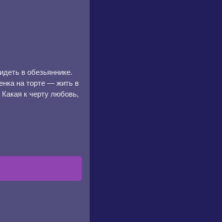
идеть в обезьяннике.
енка на торте — жить в
 Какая к черту любовь,