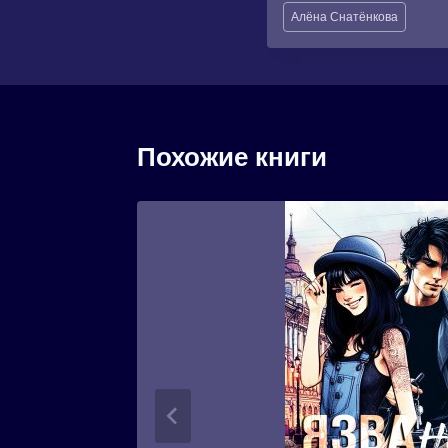
Метки
Алёна Снатёнкова
записи:
Похожие книги