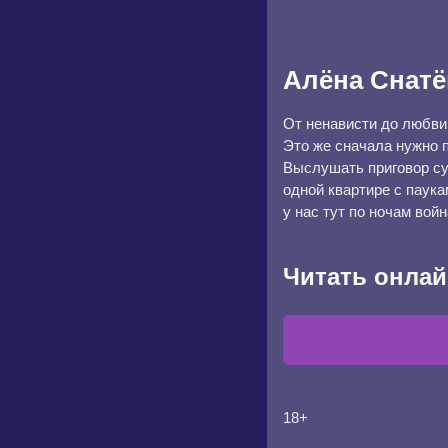
Алёна Снатё
От ненависти до любви
Это же сначала нужно п
Выслушать приговор суд
одной квартире с паука
у нас тут по ночам войн
Читать онлай
18+