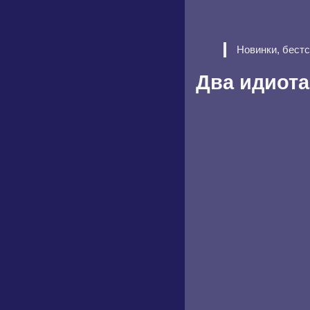
Новинки, бест
Два идиота