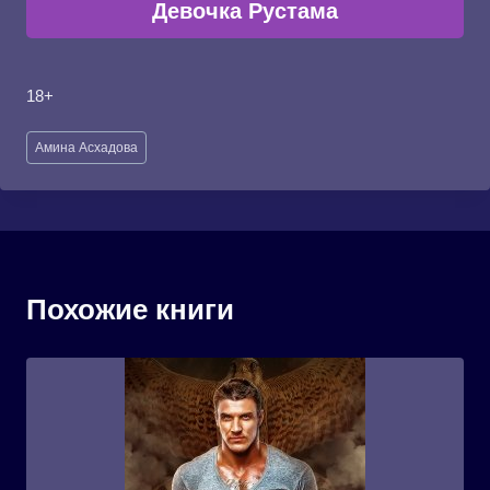
Девочка Рустама
18+
Метки
Амина Асхадова
записи:
Похожие книги