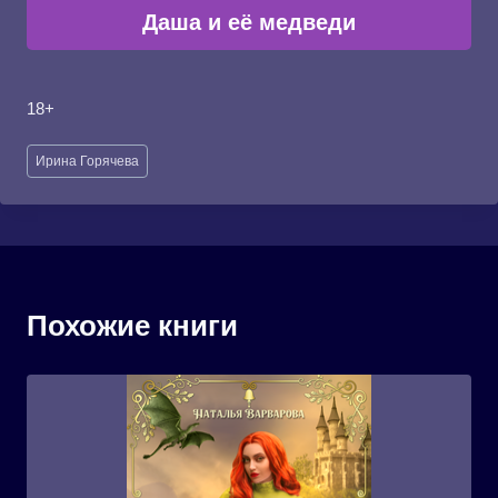
Даша и её медведи
18+
Метки
Ирина Горячева
записи:
Похожие книги