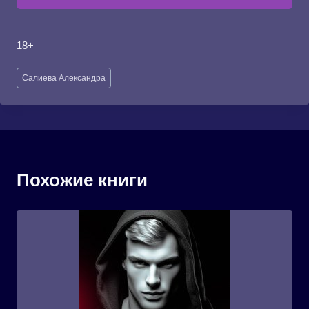
18+
Метки
Салиева Александра
записи:
Похожие книги