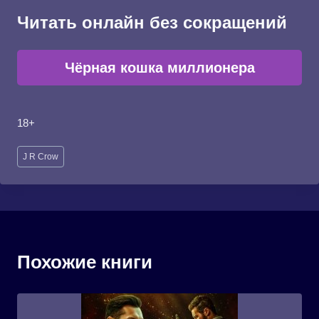
Читать онлайн без сокращений
Чёрная кошка миллионера
18+
Метки
J R Crow
записи:
Похожие книги