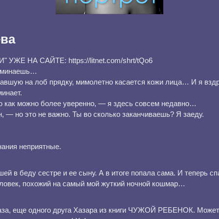
ева
ЖЕ НА САЙТЕ: https://litnet.com/shrt/tQo6
поминаешь…
авшую на лоб прядку, мимолетно касается кожи лица… И я вздр
минает.
 как можно более уверенно, — я здесь совсем недавно…
 — но это не важно. Ты во сколько заканчиваешь? Я заеду.
ания неприятные.
ей в беду сестре и ее сыну. А в итоге попала сама. И теперь с
ловек, похожий на самый мой жуткий ночной кошмар…
Каза, еще одного друга Хазара из книги ЧУЖОЙ РЕБЕНОК. Может