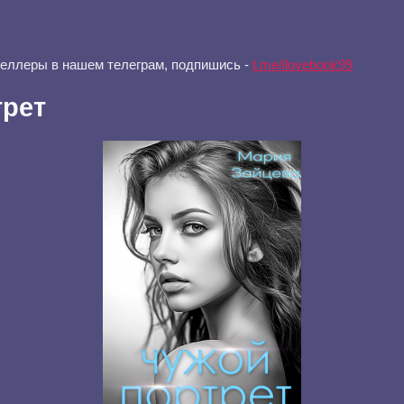
селлеры в нашем телеграм, подпишись -
t.me/ilovebook99
трет