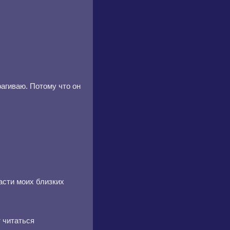
агиваю. Потому что он
пасти моих близких
 читаться