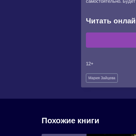
самостоятельно. Будет
Читать онлай
12+
Метки
Мария Зайцева
записи:
Похожие книги