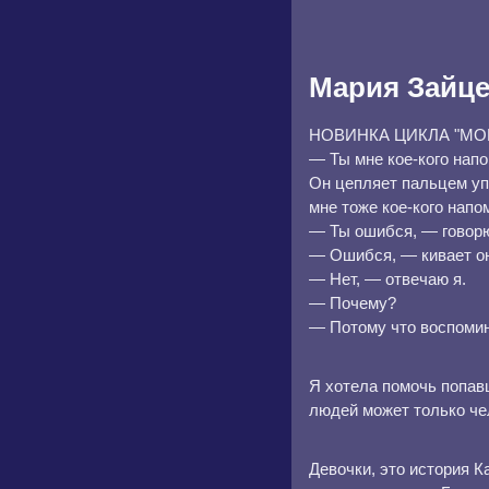
Мария Зайц
НОВИНКА ЦИКЛА "МОИ" У
— Ты мне кое-кого на
Он цепляет пальцем уп
мне тоже кое-кого напо
— Ты ошибся, — говорю
— Ошибся, — кивает он,
— Нет, — отвечаю я.
— Почему?
— Потому что воспомин
Я хотела помочь попавш
людей может только че
Девочки, это история 