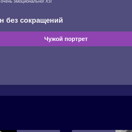
 очень эмоционально! Хэ!
н без сокращений
Чужой портрет