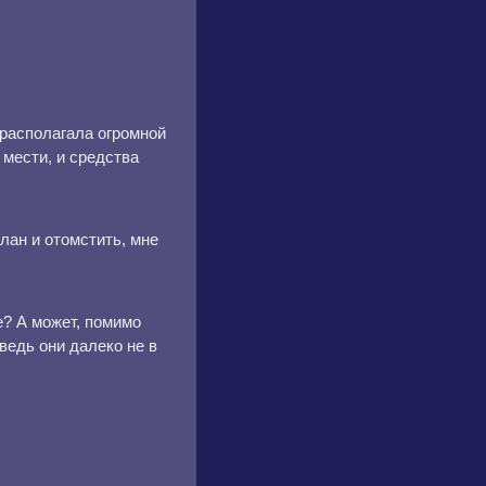
располагала огромной
 мести, и средства
лан и отомстить, мне
е? А может, помимо
ведь они далеко не в