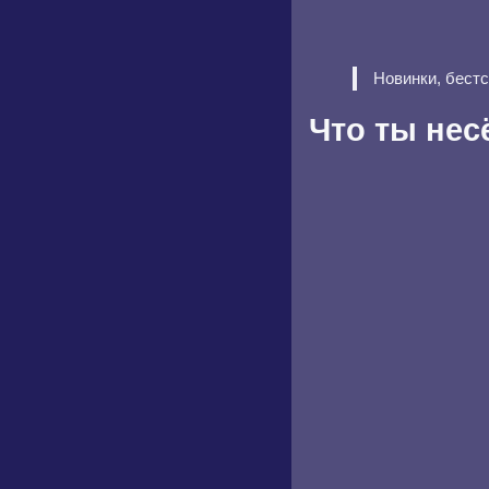
Новинки, бест
Что ты нес