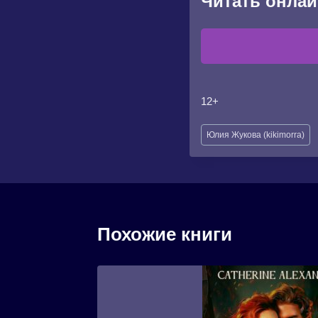
Читать онлай
12+
Метки
Юлия Жукова (kikimorra)
записи:
Похожие книги