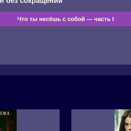
н без сокращений
Что ты несёшь с собой — часть I