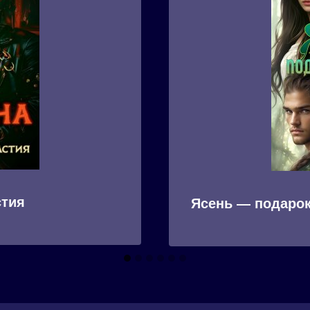
стия
Ясень — подарок