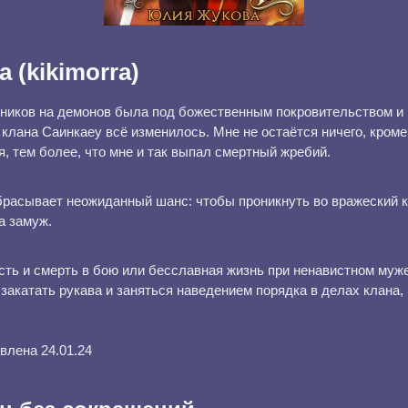
 (kikimorra)
ников на демонов была под божественным покровительством и 
о клана Саинкаеу всё изменилось. Мне не остаётся ничего, кроме
, тем более, что мне и так выпал смертный жребий.
брасывает неожиданный шанс: чтобы проникнуть во вражеский к
а замуж.
сть и смерть в бою или бесславная жизнь при ненавистном муж
закатать рукава и заняться наведением порядка в делах клана, 
…
влена 24.01.24