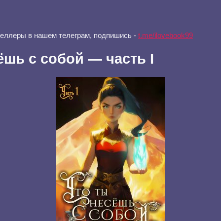
селлеры в нашем телеграм, подпишись -
t.me/ilovebook99
ёшь с собой — часть I