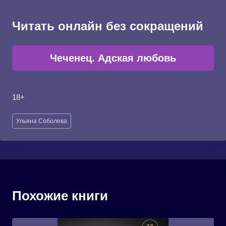
Читать онлайн без сокращений
Чеченец. Адская любовь
18+
Метки
Ульяна Соболева
записи:
Похожие книги