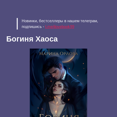
Новинки, бестселлеры в нашем телеграм,
подпишись -
t.me/ilovebook99
Богиня Хаоса