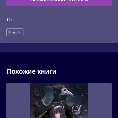
12+
Метки
Алекс Го
записи:
Похожие книги